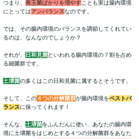
つまり、
善玉菌ばかりを増やす
ことも実は腸内環境
にとっては
アンバランス
なのです。
では、その腸内環境のバランスを調節してくれてい
るのは、なんなのでしょうか？
それが、
日和見菌
といわれる腸内環境の７割を占め
る細菌群です。
土壌菌
の多くはこの日和見菌に属するとそうです。
そして、この
４つの分解菌群
が腸内環境を
ベストバ
ランス
に保ってくれます！
そんな、
土壌菌
をふんだんに使い、あなたの腸内環
境に土壌菌をはじめとする４つの分解菌群をあなた