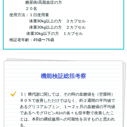
糖尿病/高脂血症の方
２０名
使用方法：１日使用量
体重90kg以上の方 ３カプセル
体重30kg以上の方 ２カプセル
体重30kg以下の方 １カプセル
検証老年齢：49歳〜76歳
機能検証総括考察
１）糖代謝に関しては、その時の血糖値を（空腹時）
８０％で改善しただけではなく、約２週間の平均値で
あるグリコアルブミン、１〜２ヶ月の血糖値の平均値
であるヘモグロビンA1cの各々も役半数で改善したこ
とは、本剤の継続服用への可能性を示すものと思われ
る。