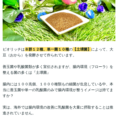
ビオリッチは
８群１２種、単一菌１０種
の
【土壌菌】
によって、大
豆（おから）を発酵させて作られています。
善玉菌や乳酸菌類が多く宣伝されますが、腸内環境（フローラ）を
整える菌の多くは『土壌菌』
腸内には１００兆個、１０００種類もの細菌が生息している中、本
当に善玉菌や単一の乳酸菌のみで腸内環境が整うイメージは持てま
すか？
実は、海外では腸内環境の改善に乳酸菌を大量に摂取することは推
進されていません。