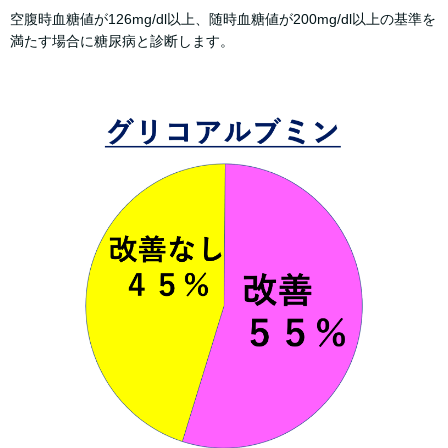
空腹時血糖値が126mg/dl以上、随時血糖値が200mg/dl以上の基準を
満たす場合に糖尿病と診断します。